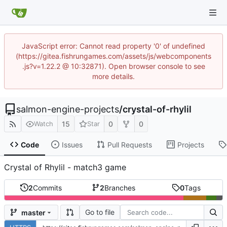
JavaScript error: Cannot read property '0' of undefined
(https://gitea.fishrungames.com/assets/js/webcomponents
.js?v=1.22.2 @ 10:32871). Open browser console to see
more details.
salmon-engine-projects
/
crystal-of-rhylil
15
0
0
Watch
Star
Code
Issues
Pull Requests
Projects
Crystal of Rhylil - match3 game
2
Commits
2
Branches
0
Tags
Go to file
master