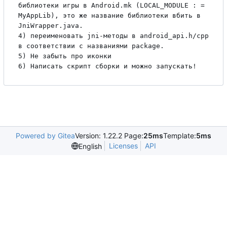
библиотеки игры в Android.mk (LOCAL_MODULE : = 
MyAppLib), это же название библиотеки вбить в 
JniWrapper.java.

4) переименовать jni-методы в android_api.h/cpp 
в соответствии 
с
 названиями package.

5) 
Н
е
 забыть про иконки

Powered by Gitea
Version: 1.22.2 Page:
25ms
Template:
5ms
Licenses
API
English