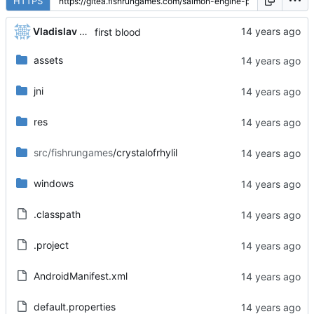
HTTPS
Vladislav Khorev
first blood
assets
jni
res
src/fishrungames
/crystalofrhylil
windows
.classpath
.project
AndroidManifest.xml
default.properties