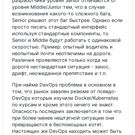
разработчики уровня Senior отличаются от
уровня Middle/Junior тем, что в случае
возникновения какого-то сложного
б
а
г
а
,
Senior решают этот
б
а
г
быстрее. Однако если
просто писать стандартный интерфейс
используя стандартные компоненты, то
Senior и Middle будут работать
с
одинаковой
скоростью. Пример: опытный водитель и
неопытный почти неотличимы на дороге.
Различия проявляются только когда на
дороге нестандартная ситуация - занос,
дрифт, неожиданное препятствие и т.п.
При найме DevOps проблема в основном в
том, что рынок завален резюме от псевдо-
DevOps которые изучили Docker/Kubernetes
по курсам и кроме этого ничего не знают.
Опасность последних заключается в том что
при более-менее нештатной ситуации они
превращаются в беспомощных котят.
Настоящих же DevOps находить может быть