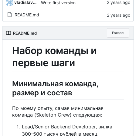
vladislav.khorev
Write first version
README.md
README.md
Escape
Н
а
б
о
р
команды и
первые шаги
Минимальная команда,
размер и состав
По моему опыту, самая минимальная
команда (Skeleton Crew) следующая:
Lead/Senior Backend Developer, вилка
300-500 тысяч рублей в месяц