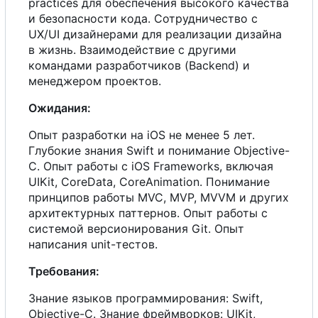
practices для обеспечения высокого качества
и безопасности кода. Сотрудничество
с
UX/UI дизайнерами для реализации дизайна
в жизнь. Взаимодействие
с
другими
командами разработчиков (Backend) и
менеджером проектов.
Ожидания:
Опыт разработки на iOS не менее 5 лет.
Глубокие знания Swift и понимание Objective-
C. Опыт работы
с
iOS Frameworks, включая
UIKit, CoreData, CoreAnimation. Понимание
принципов работы MVC, MVP, MVVM и других
архитектурных паттернов. Опыт работы
с
системой версионирования Git. Опыт
написания unit-тестов.
Требования:
Знание языков программирования: Swift,
Objective-C. Знание фреймворков: UIKit,