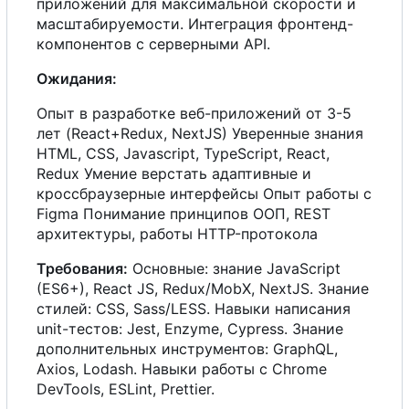
приложений для максимальной скорости и
масштабируемости. Интеграция фронтенд-
компонентов
с
серверными API.
Ожидания:
Опыт в разработке веб-приложений от 3-5
лет (React+Redux, NextJS) Уверенные знания
HTML, CSS, Javascript, TypeScript, React,
Redux Умение верстать адаптивные и
кроссбраузерные интерфейсы Опыт работы
с
Figma Понимание принципов ООП, REST
архитектуры, работы HTTP-протокола
Требования:
Основные: знание JavaScript
(ES6+), React JS, Redux/MobX, NextJS. Знание
стилей: CSS, Sass/LESS. Навыки написания
unit-тестов: Jest, Enzyme, Cypress. Знание
дополнительных инструментов: GraphQL,
Axios, Lodash. Навыки работы
с
Chrome
DevTools, ESLint, Prettier.