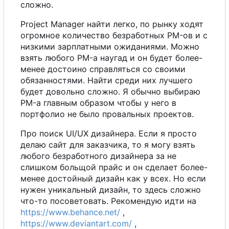
сложно.
Project Manager найти легко, по рынку ходят
огромное количество безработных PM-ов и
с
низкими зарплатными ожиданиями. Можно
взять любого PM-
а
наугад и он будет более-
менее достоино справляться
с
о
своими
обязанностями. Найти среди них лучшего
будет довольно сложно. Я обычно выбираю
PM-
а
главным образом чтобы
у
него в
портфолио не было провальных проектов.
Про поиск UI/UX дизайнера. Если я просто
делаю сайт для заказчика, то я могу взять
любого безработного дизайнера за не
слишком больщой прайс и он сделает более-
менее достойный дизайн как
у
всех.
Н
о
если
нужен уникальный дизайн, то здесь сложно
что-то посоветовать. Рекомендую идти на
https://www.behance.net/
,
https://www.deviantart.com/
,