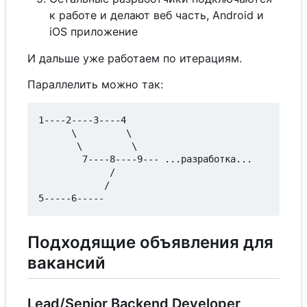
к работе и делают веб часть, Android и
iOS приложение
И дальше уже работаем по итерациям.
Параллелить можно так:
1----2----3----4

      \         \

       \         \

	    7----8----9--- ...разработка...

             /

            /

Подходящие объявления для
вакансий
Lead/Senior Backend Developer