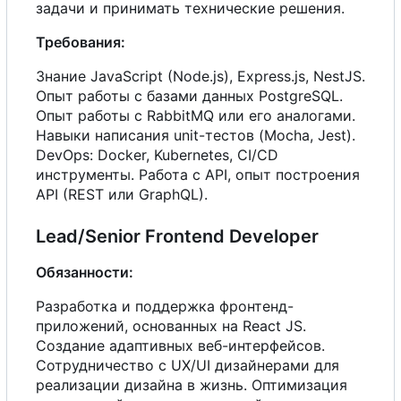
задачи и принимать технические решения.
Требования:
Знание JavaScript (Node.js), Express.js, NestJS.
Опыт работы
с
базами данных PostgreSQL.
Опыт работы
с
RabbitMQ или
е
г
о
аналогами.
Навыки написания unit-тестов (Mocha, Jest).
DevOps: Docker, Kubernetes, CI/CD
инструменты. Работа
с
API, опыт построения
API (REST или GraphQL).
Lead/Senior Frontend Developer
Обязанности:
Разработка и поддержка фронтенд-
приложений, основанных на React JS.
Создание адаптивных веб-интерфейсов.
Сотрудничество
с
UX/UI дизайнерами для
реализации дизайна в жизнь. Оптимизация