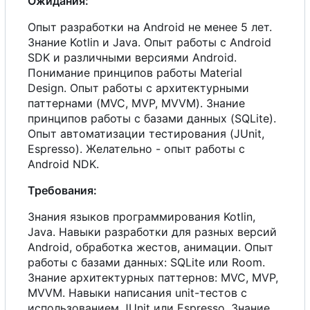
Ожидания:
Опыт разработки на Android не менее 5 лет.
Знание Kotlin и Java. Опыт работы
с
Android
SDK и различными версиями Android.
Понимание принципов работы Material
Design. Опыт работы
с
архитектурными
паттернами (MVC, MVP, MVVM). Знание
принципов работы
с
базами данных (SQLite).
Опыт автоматизации тестирования (JUnit,
Espresso). Желательно - опыт работы
с
Android NDK.
Требования:
Знания языков программирования Kotlin,
Java. Навыки разработки для разных версий
Android, обработка жестов, анимации. Опыт
работы
с
базами данных: SQLite или Room.
Знание архитектурных паттернов: MVC, MVP,
MVVM. Навыки написания unit-тестов
с
использованием JUnit или Espresso. Знание